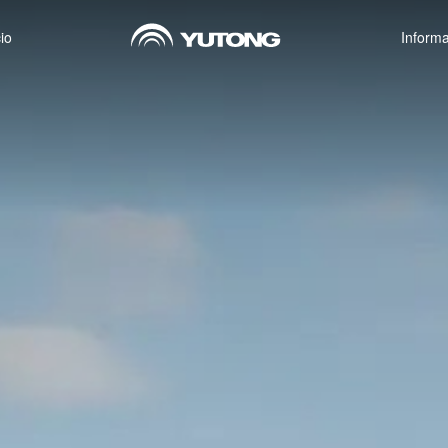
io
Inform