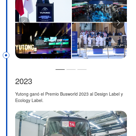
2023
Yutong ganó el Premio Busworld 2023 al Design Label y
Y
Ecology Label.
t
i