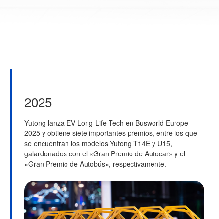
2025
Yutong lanza EV Long-Life Tech en Busworld Europe
L
2025 y obtiene siete importantes premios, entre los que
Y
se encuentran los modelos Yutong T14E y U15,
d
galardonados con el «Gran Premio de Autocar» y el
A
«Gran Premio de Autobús», respectivamente.
P
d
E